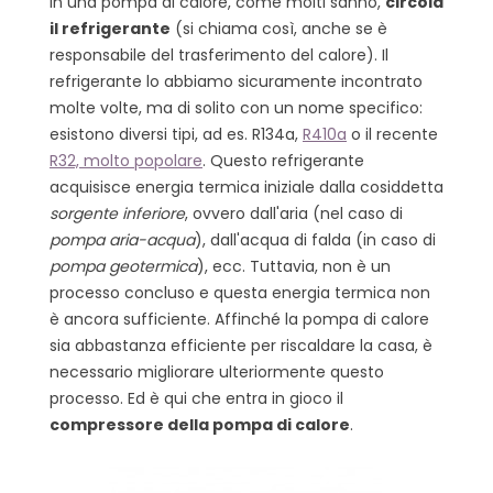
In una pompa di calore, come molti sanno,
circola
il refrigerante
(si chiama così, anche se è
responsabile del trasferimento del calore). Il
refrigerante lo abbiamo sicuramente incontrato
molte volte, ma di solito con un nome specifico:
esistono diversi tipi, ad es. R134a,
R410a
o il recente
R32, molto popolare
. Questo refrigerante
acquisisce energia termica iniziale dalla cosiddetta
sorgente inferiore
, ovvero dall'aria (nel caso di
pompa aria-acqua
), dall'acqua di falda (in caso di
pompa geotermica
), ecc. Tuttavia, non è un
processo concluso e questa energia termica non
è ancora sufficiente. Affinché la pompa di calore
sia abbastanza efficiente per riscaldare la casa, è
necessario migliorare ulteriormente questo
processo. Ed è qui che entra in gioco il
compressore della pompa di calore
.