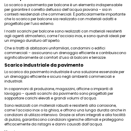
Lo scarico a pavimento per balcone è un elemento indispensabile
per garantire il corretto deflusso dell’acqua piovana – sia in
contesti residenziali che commerciali. È particolarmente importante
che lo scarico per balcone sia realizzato con materiali adatti e
progettato per l’uso esterno.
I nostri scarichi per balcone sono realizzati con materiali resistenti
agli agenti atmosferici, come l’acciaio inox, e sono quindi ideali per
un impiego duraturo all’aperto.
Che si tratti di abitazioni unifamiliari, condomini o edifici
commerciali – assicurano un drenaggio efficiente e contribuiscono
significativamente al comfort d’uso di balconi e terrazze.
Scarico industriale da pavimento
Lo scarico da pavimento industriale è una soluzione essenziale per
un drenaggio efficiente e sicuro negli ambienti commerciali e
industriali.
In capannoni di produzione, magazzini, officine o impianti di
lavaggio – questi scarichi da pavimento sono progettati per
sopportare carichi elevati e grandi volumi d’acqua.
Sono realizzati con materiali robusti e resistenti alla corrosione,
come l’acciaio inox o la ghisa, e offrono una lunga durata anche in
condizioni di utilizzo intensivo. Grazie ai sifoni integrati e alla facilità
di pulizia, garantiscono condizioni igieniche ottimali e proteggono
efficacemente da ristagni e danni causati dall’acqua.