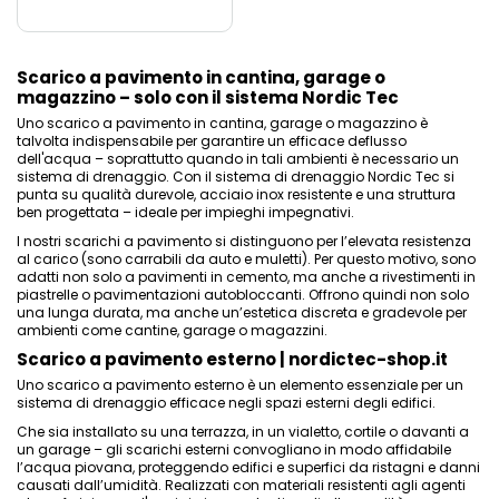
Scarico a pavimento in cantina, garage o
magazzino – solo con il sistema Nordic Tec
Uno scarico a pavimento in cantina,
garage
o magazzino è
talvolta indispensabile per garantire un efficace deflusso
dell'acqua – soprattutto quando in tali ambienti è necessario un
sistema di drenaggio. Con il sistema di drenaggio Nordic Tec si
punta su qualità durevole, acciaio inox resistente e una struttura
ben progettata – ideale per impieghi impegnativi.
I nostri scarichi a pavimento si distinguono per l’elevata resistenza
al carico (sono carrabili da auto e muletti). Per questo motivo, sono
adatti non solo a pavimenti in cemento, ma anche a rivestimenti in
piastrelle o pavimentazioni autobloccanti. Offrono quindi non solo
una lunga durata, ma anche un’estetica discreta e gradevole per
ambienti come cantine, garage o magazzini.
Scarico a pavimento esterno | nordictec-shop.it
Uno scarico a pavimento esterno è un elemento essenziale per un
sistema di drenaggio efficace negli spazi esterni degli edifici.
Che sia installato su una terrazza, in un vialetto, cortile o davanti a
un garage – gli scarichi esterni convogliano in modo affidabile
l’acqua piovana, proteggendo edifici e superfici da ristagni e danni
causati dall’umidità. Realizzati con materiali resistenti agli agenti