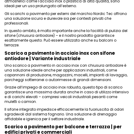
atmosferici come l'acciaio inox o plastica di alta qualità, sono
ideali per un uso prolungato all’esterno.
Gli scarichi a pavimento per esterni del marchio Nordic Tec offrono
una soluzione sicura e durevole sia per contesti privati che
professionali.
In questo ambito, è molto importante anche la facilità di pulizia
del
sifone
(chiusura antiodore) – e il nostro prodotto garantisce
esattamente questo. Può essere utilizzato anche su balconi o
terrazze.
Scarico a pavimento in acciaio inox con sifone
antiodore | Variante industriale
Uno scarico a pavimento in acciaio inox con chiusura antiodore è
una soluzione ideale anche per applicazioni industriali, come
capannoni di produzione, magazzini, macelli, impianti di lavaggio,
parcheggi sotterranei o autorimesse di grandi dimensioni.
Grazie all’impiego di acciaio inox robusto, questo tipo di scarico
garantisce una massima durata anche in caso di utilizzo intensivo
e di carichi elevati – compresi veicoli industriali pesanti come
muletti o camion.
Il sifone integrato impedisce efficacemente la fuoriuscita di odori
sgradevoli dal sistema fognario. Una soluzione di drenaggio
affidabile e igienica per il settore industriale.
Scarico a pavimento per balcone e terrazza | per
edifici privati e commerciali