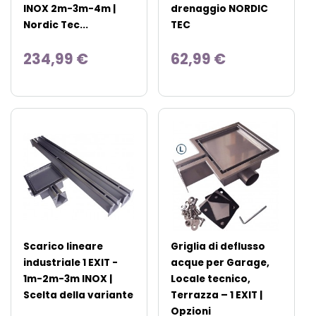
INOX 2m-3m-4m |
drenaggio NORDIC
Nordic Tec...
TEC
234,99 €
62,99 €
Scarico lineare
Griglia di deflusso
industriale 1 EXIT -
acque per Garage,
1m-2m-3m INOX |
Locale tecnico,
Scelta della variante
Terrazza – 1 EXIT |
Opzioni