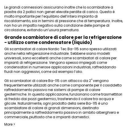
Le grandi connessioni assicurano inoltre che lo scambiatore a
piastre da 2 pollici non generi elevate perdite di carico. Questo è
molto importante per l’equilibrio dell’intero impianto di
riscaldamento, sia in termini di pressione che di temperatura. Inoltre,
non ha un impatto negativo sulla condizione delle pompe di
circolazione, evitando un’usura prematura.
Grande scambiatore di calore per la refrigerazione
- utilizzo come condensatore (liquido)
Gli scambiatori di calore Nordic Tec Ba-115 sono spesso utilizzati
anche nella refrigerazione industriale. Sebbene siano modelli
universali, sono eccellenti anche come scambiatori di calore per
impianti di refrigerazione. Vengono spesso impiegati come
condensatori in numerose applicazioni industriali, raffreddando
fluidi non aggressivi, come ad esempio l’olio.
Gli scambiatori di calore Ba-115 con attacco da 2" vengono
frequentemente utilizzati anche come componente per il cosiddetto
raffreddamento passivo nei sistemi di pompe di calore
geotermiche. In questa applicazione, funzionano come trasmettitori
di freddo dai pozzi geotermici, trasferendo il calore tra acqua e
glicole. Naturalmente, ogni prodotto della serie Ba-115 è uno
scambiatore di calore di grandi dimensioni, destinato
principalmente a raffreddamento passivo in ambito alberghiero e
commerciale, piuttosto che a impianti domestici.
More >