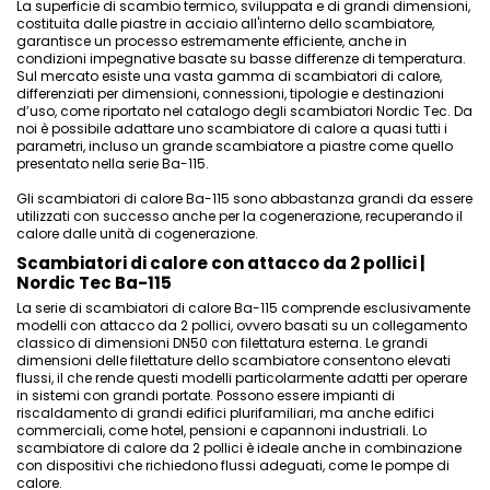
La superficie di scambio termico, sviluppata e di grandi dimensioni,
costituita dalle piastre in acciaio all'interno dello scambiatore,
garantisce un processo estremamente efficiente, anche in
condizioni impegnative basate su basse differenze di temperatura.
Sul mercato esiste una vasta gamma di scambiatori di calore,
differenziati per dimensioni, connessioni, tipologie e destinazioni
d’uso, come riportato nel catalogo degli scambiatori Nordic Tec. Da
noi è possibile adattare uno scambiatore di calore a quasi tutti i
parametri, incluso un grande scambiatore a piastre come quello
presentato nella serie Ba-115.
Gli scambiatori di calore Ba-115 sono abbastanza grandi da essere
utilizzati con successo anche
per la cogenerazione
, recuperando il
calore dalle unità di cogenerazione.
Scambiatori di calore con attacco da 2 pollici |
Nordic Tec Ba-115
La serie di scambiatori di calore Ba-115 comprende esclusivamente
modelli con attacco da 2 pollici, ovvero basati su un collegamento
classico di dimensioni DN50 con filettatura esterna. Le grandi
dimensioni delle filettature dello scambiatore consentono elevati
flussi, il che rende questi modelli particolarmente adatti per operare
in sistemi con grandi portate. Possono essere impianti di
riscaldamento di grandi edifici plurifamiliari, ma anche edifici
commerciali, come hotel, pensioni e capannoni industriali. Lo
scambiatore di calore da 2 pollici è ideale anche in combinazione
con dispositivi che richiedono flussi adeguati, come le pompe di
calore.