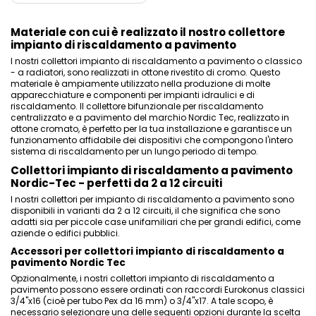
Materiale con cui è realizzato il nostro collettore
impianto di riscaldamento a pavimento
I nostri collettori impianto di riscaldamento a pavimento o classico
- a radiatori, sono realizzati in ottone rivestito di cromo. Questo
materiale è ampiamente utilizzato nella produzione di molte
apparecchiature e componenti per impianti idraulici e di
riscaldamento. Il collettore bifunzionale per riscaldamento
centralizzato e a pavimento del marchio Nordic Tec, realizzato in
ottone cromato, è perfetto per la tua installazione e garantisce un
funzionamento affidabile dei dispositivi che compongono l'intero
sistema di riscaldamento per un lungo periodo di tempo.
Collettori impianto di riscaldamento a pavimento
Nordic-Tec - perfetti da 2 a 12 circuiti
I nostri collettori per impianto di riscaldamento a pavimento sono
disponibili in varianti da 2 a 12 circuiti, il che significa che sono
adatti sia per piccole case unifamiliari che per grandi edifici, come
aziende o edifici pubblici.
Accessori per collettori impianto di riscaldamento a
pavimento Nordic Tec
Opzionalmente, i nostri collettori impianto di riscaldamento a
pavimento possono essere ordinati con raccordi Eurokonus classici
3/4"x16 (cioè per tubo Pex da 16 mm) o 3/4"x17. A tale scopo, è
necessario selezionare una delle seguenti opzioni durante la scelta