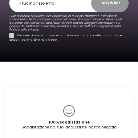
ISCRIVIMI
Puoi annullare l'iscrizione alla newsletter in qualsiasi momento. Il titolare del
trattamento dei tuoi dati personali in relazione alla registrazione e all'eventuale
iscrizione alla newsletter sarà l'azienda PUH LedNet. Maggiori informazioni sui
principi del trattamento dei dati personali e sui tuoi diritti sono disponibili nella
Politica sulla privacy.
Desidero ricevere la newsletter - informazioni su novità, promozioni e
prodotti del marchio Nordic Tec®️.
100% soddisfazione
Soddisfazione dai tuoi acquisti nel nostro negozio