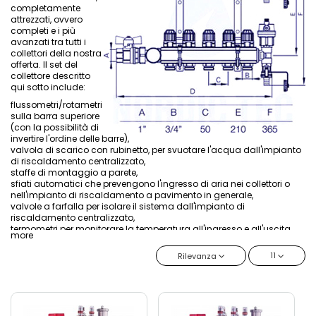
completamente
attrezzati, ovvero
completi e i più
avanzati tra tutti i
collettori della nostra
offerta. Il set del
collettore descritto
qui sotto include:
flussometri/rotametri
sulla barra superiore
(con la possibilità di
invertire l'ordine delle barre),
valvola di scarico con rubinetto, per svuotare l'acqua dall'impianto
di riscaldamento centralizzato,
staffe di montaggio a parete,
sfiati automatici che prevengono l'ingresso di aria nei collettori o
nell'impianto di riscaldamento a pavimento in generale,
valvole a farfalla per isolare il sistema dall'impianto di
riscaldamento centralizzato,
termometri per monitorare la temperatura all'ingresso e all'uscita,
more
rubinetti per controllare il flusso in ciascuna delle sezioni di
riscaldamento, ovvero per ogni circuito del riscaldamento
11
Rilevanza
centralizzato.
È possibile rimuovere i rubinetti dal collettore per sostituirli con
attuatori elettrici (filettatura M30x1.5, la più classica possibile).