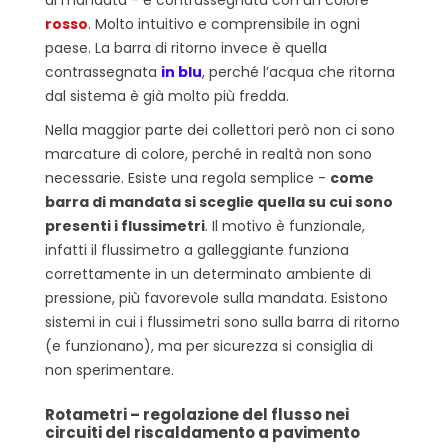
di mandata - è contrassegnata con un colore
rosso
. Molto intuitivo e comprensibile in ogni
paese. La barra di ritorno invece è quella
contrassegnata
in blu
, perché l’acqua che ritorna
dal sistema è già molto più fredda.
Nella maggior parte dei collettori però non ci sono
marcature di colore, perché in realtà non sono
necessarie. Esiste una regola semplice -
come
barra di mandata si sceglie quella su cui sono
presenti i flussimetri
. Il motivo è funzionale,
infatti il flussimetro a galleggiante funziona
correttamente in un determinato ambiente di
pressione, più favorevole sulla mandata. Esistono
sistemi in cui i flussimetri sono sulla barra di ritorno
(e funzionano), ma per sicurezza si consiglia di
non sperimentare.
Rotametri – regolazione del flusso nei
circuiti del riscaldamento a pavimento