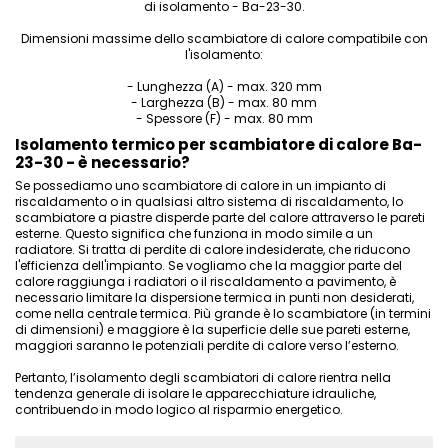
di isolamento - Ba-23-30.
Dimensioni massime dello scambiatore di calore compatibile con
l'isolamento:
- Lunghezza (A) - max. 320 mm
- Larghezza (B) - max. 80 mm
- Spessore (F) - max. 80 mm
Isolamento termico per scambiatore di calore Ba-
23-30 - è necessario?
Se possediamo
uno scambiatore di calore in un impianto di
riscaldamento
o in qualsiasi altro sistema di riscaldamento, lo
scambiatore a piastre disperde parte del calore attraverso le pareti
esterne. Questo significa che funziona in modo simile a un
radiatore. Si tratta di perdite di calore indesiderate, che riducono
l'efficienza dell'impianto. Se vogliamo che la maggior parte del
calore raggiunga i radiatori o il riscaldamento a pavimento, è
necessario limitare la dispersione termica in punti non desiderati,
come nella centrale termica. Più grande è lo scambiatore (in termini
di dimensioni) e maggiore è la superficie delle sue pareti esterne,
maggiori saranno le potenziali perdite di calore verso l’esterno.
Pertanto, l’isolamento degli scambiatori di calore rientra nella
tendenza generale di isolare le apparecchiature idrauliche,
contribuendo in modo logico al risparmio energetico.