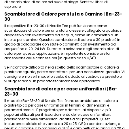
di scambiatori di calore nel suo catalogo. Sentitevi liberi di
esplorare!
Scambiatore di Calore per stufa o Camino | Ba-23-
30
Il dispositivo Ba-23-30 di Nordic Tec può funzionare come
scambiatore di calore per una stufa o essere collegato a qualsiasi
dispositivo con rivestimento ad acqua, come un caminetto o un
inserto per camino. Questo
scambiatore di calore a 30 piastre
è in
grado di collaborare con stufe o caminetti con rivestimento ad
acqua fino a 20-24 kW. Durante la selezione degli scambiatori di
calore per questa applicazione, è importante considerare la
dimensione delle connessioni
(in questo caso, 3/4").
Se incontrate difficoltà nella scelta dello scambiatore di calore a
piastre adeguato, potete contattarci per una consulenza gratuita. Vi
consiglieremo se il modello scelto è adatto al vostro uso previsto o
vi suggeriremo un prodotto tecnicamente appropriato.
Scambiatore di calore per case unifamiliari | Ba-
23-30
Il modello Ba-23-30 di Nordic Tec è uno scambiatore di calore a
piastre tipico per case unifamiliari in termini di dimensioni e
parametri tecnici. È progettato per adattarsi ai dispositivi più
popolari utilizzati per il riscaldamento delle case unifamiliari,
precisamente nelle dimensioni adatte a tali proprietà. Questi
includono caldaie che vanno da 20 a 25 kW (a condensazione, a
pellet, a carbone, a biomassa, a olio) e caminetti che vanno da 20 a