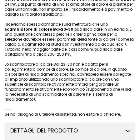
24 kW. Dal punto di vista di uno scambiatore di calore a piastre per
case unifamiliari, non importa se il riscaldamento è a pavimento o
basato su radiatori tradizionali.
Riceviamo spesso domande sulla metratura che uno
scambiatore di calore Ba-23-30
può riscaldare in un edificio. È
una questione complessa perché il criterio principale per la
selezione dovrebbe essere i parametri della fonte di calore (come la
caldaia, il caminetto, la stufa con rivestimento ad acqua, ecc.).
Tuttavia, nella maggior parte dei casi comuni, può riscaldare
abitazioni fino a circa 200-250 m².
Lo scambiatore di calore Ba-23-30 non è adatto per il
collegamento a pompe di calore. Le pompe di calore, in quanto
dispositivi di riscaldamento specifici, dovrebbero essere collegate
all'impianto utilizzando uno scambiatore di calore con una
superficie di scambio relativamente ampia per garantire un
funzionamento relativamente economico (supponendo che vi sia
la necessità di uno scambiatore di calore nel sistema di
riscaldamento).
---
Se hai bisogno di ulteriore assistenza, non esitare a chiedere.
DETTAGLI DEL PRODOTTO