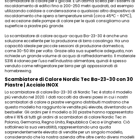
scambiatore di calore per il glicole. È un'ottima scelta per i sistemi di
riscaldamento di edifici fino a 200-250 metri quadrati, ad esempio
utilizzando caldaie a condensazione o qualsiasi altro dispositivo di
riscaldamento che opera a temperature simili (circa 45°C - 60°C),
ad eccezione delle pompe di calore per le quali consigliamo una
superficie a piastre più grande.
Lo scambiatore di calore acqua-acqua Ba-23-30 è anche una
soluzione eccellente per la produzione di birra casalinga. Ha una
capacità ideale per piccole sessioni di produzione domestica,
come 30-50 litri per volta. Grazie alla sua superficie adeguata, non
richiede un grande volume di acqua di raffreddamento. Il materiale
S316 è idoneo per l'uso nell'industria alimentare, quindi è spesso
venduto come refrigeratore per birra per gli appassionati di
homebrewing.
Scambiatore di Calore Nordic Tec Ba-23-30 con 30
Piastre | Acciaio INOX
Lo scambiatore di calore Ba-23-30 di Nordic Tec è stato il modello
più venduto nel 2020. I dati raccolti da diversi paesi in cui i nostri
scambiatori di calore a piastre vengono distribuiti mostrano che
questo modello ha raggiunto le vendite più elevate, diventando un
bestseller. Gli ordini per il modello a 30 piastre hanno rappresentato
oltre il 16% di tutti gli ordini di scambiatori di calore Nordic Tec in
Polonia, Germania, Regno Unito, Repubblica Ceca e Ungheria. Ciò
sottolinea la sua versatilità, rappresentando una quota
sorprendentemente elevata di vendite per un singolo modello,
considerando che la nostra azienda offre oltre cento diversi modelli