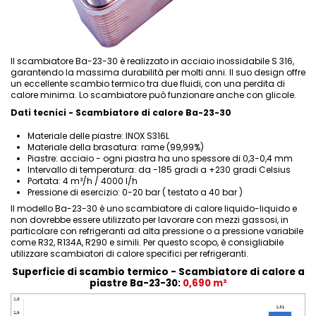
Il scambiatore Ba-23-30 è realizzato in acciaio inossidabile S 316,
garantendo la massima durabilità per molti anni. Il suo design offre
un eccellente scambio termico tra due fluidi, con una perdita di
calore minima. Lo scambiatore può funzionare anche con glicole.
Dati tecnici - Scambiatore di calore Ba-23-30
Materiale delle piastre: INOX S316L
Materiale della brasatura: rame (99,99%)
Piastre: acciaio - ogni piastra ha uno spessore di 0,3-0,4 mm
Intervallo di temperatura: da -185 gradi a +230 gradi Celsius
Portata: 4 m³/h / 4000 l/h
Pressione di esercizio: 0-20 bar ( testato a 40 bar )
Il modello Ba-23-30 è uno scambiatore di calore liquido-liquido e
non dovrebbe essere utilizzato per lavorare con mezzi gassosi, in
particolare con refrigeranti ad alta pressione o a pressione variabile
come R32, R134A, R290 e simili. Per questo scopo, è consigliabile
utilizzare
scambiatori di calore specifici per refrigeranti
.
Superficie di scambio termico - Scambiatore di calore a
piastre Ba-23-30:
0,690 m²