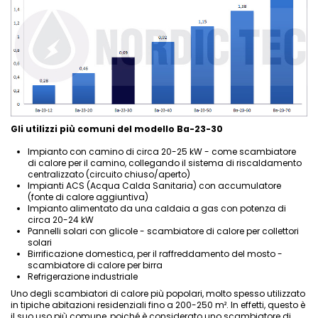
Gli utilizzi più comuni del modello Ba-23-30
Impianto con camino di circa 20-25 kW -
come scambiatore
di calore per il camino
, collegando il sistema di riscaldamento
centralizzato (circuito chiuso/aperto)
Impianti ACS (Acqua Calda Sanitaria) con accumulatore
(fonte di calore aggiuntiva)
Impianto alimentato da una caldaia a gas con potenza di
circa 20-24 kW
Pannelli solari con glicole -
scambiatore di calore per collettori
solari
Birrificazione domestica, per il raffreddamento del mosto -
scambiatore di calore per birra
Refrigerazione industriale
Uno degli scambiatori di calore più popolari, molto spesso utilizzato
in tipiche abitazioni residenziali fino a 200-250 m². In effetti, questo è
il suo uso più comune, poiché è considerato uno scambiatore di