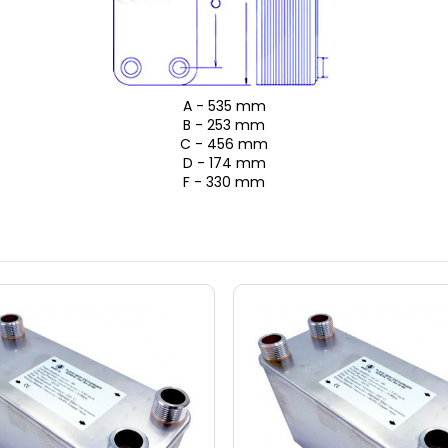
A - 535 mm
B - 253 mm
C - 456 mm
D - 174 mm
F - 330 mm