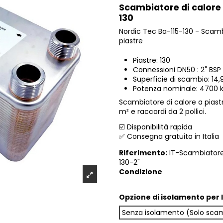
Scambiatore di calore 
130
Nordic Tec Ba-115-130 - Scamb
piastre
Piastre: 130
Connessioni DN50 : 2" BSP
Superficie di scambio: 14
Potenza nominale: 4700 k
Scambiatore di calore a piastr
m² e raccordi da 2 pollici.
☑️ Disponibilità rapida
✅ Consegna gratuita in Italia
Riferimento:
IT-Scambiatore
130-2"
Condizione
Opzione di isolamento per 
Senza isolamento (Solo scam