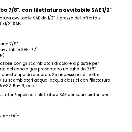
bo 7/8", con filettatura avvitabile SAE 1/2"
tura avvitabile SAE da 1/2". Il prezzo dell'offerta si
8"x1/2" SAE.
are: 7/8"
avvitabile SAE: 1/2"
7N)
patibile con gli scambiatori di calore a piastre per
 lato del canale gas presentano un tubo da 7/8"
i questo tipo di raccordo. Se necessario, è inoltre
lo su scambiatori acqua-acqua classici con filettatura
Ba-32, Ba-16, ecc.
attatori/nippli con filettatura SAE per scambiatori per
are-7/8"-