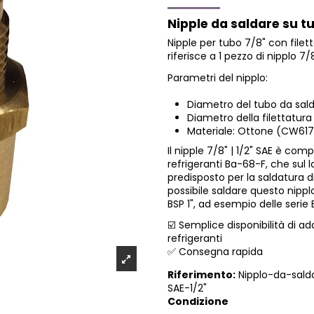
Nipple da saldare su tu
Nipple per tubo 7/8" con filetta
riferisce a 1 pezzo di nipplo 7/
Parametri del nipplo:
Diametro del tubo da sald
Diametro della filettatura 
Materiale: Ottone (CW61
Il nipple 7/8" | 1/2" SAE è com
refrigeranti Ba-68-F, che sul
predisposto per la saldatura d
possibile saldare questo nipp
BSP 1", ad esempio delle serie 
☑️ Semplice disponibilità di ad
refrigeranti
✅ Consegna rapida
Riferimento:
Nipplo-da-sald
SAE-1/2"
Condizione