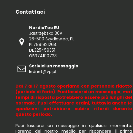
Contattaci
NordicTec EU
Jastrzębska 36A
26-500 Szydłowiec, PL
PL7991921264
DE325459351
GB374100723
Scrivici un messaggio
lednet@vp.pl
Dal 7 al 17 agosto operiamo con personale ridotto
(periodo di ferie). Puoi lasciarci un messaggio, ma i
tempi di risposta potrebbero essere più lunghi del
normale. Puoi effettuare ordini, tuttavia anche le
spedizioni potrebbero subire ritardi durante
questo periodo.
Puoi lasciarci un messaggio in qualsiasi momento.
Faremo del nostro meglio per rispondere il prima