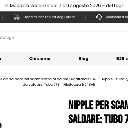
✅ Modalità vacanze dal 7 al 17 agosto 2026 – dettagli
Elaborazione rapida degli ordini
Assistenza te
a
Chi siamo
Blog
B2B s
le da saldare per scambiatori di calore | Adattatore SAE
Nipple - tubo 7
da saldare: Tubo 7/8" | Filettatura 1/2" SAE
Nipple per sca
saldare: Tubo 