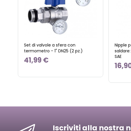
Set di valvole a sfera con
Nipple 
termometro - 1" DN25 (2 pz.)
saldare:
SAE
41,99 €
16,9
Iscriviti alla nostra 