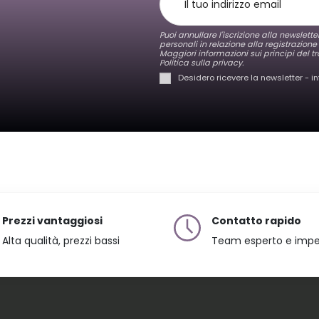
Puoi annullare l'iscrizione alla newslett
personali in relazione alla registrazione
Maggiori informazioni sui principi del tr
Politica sulla privacy.
Desidero ricevere la newsletter - i
Prezzi vantaggiosi
Contatto rapido
Alta qualità, prezzi bassi
Team esperto e imp