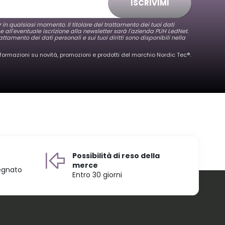
ISCRIVIMI
er in qualsiasi momento. Il titolare del trattamento dei tuoi dati
 e all'eventuale iscrizione alla newsletter sarà l'azienda PUH LedNet.
attamento dei dati personali e sui tuoi diritti sono disponibili nella
nformazioni su novità, promozioni e prodotti del marchio Nordic Tec®️.
Possibilità di reso della
merce
egnato
Entro 30 giorni