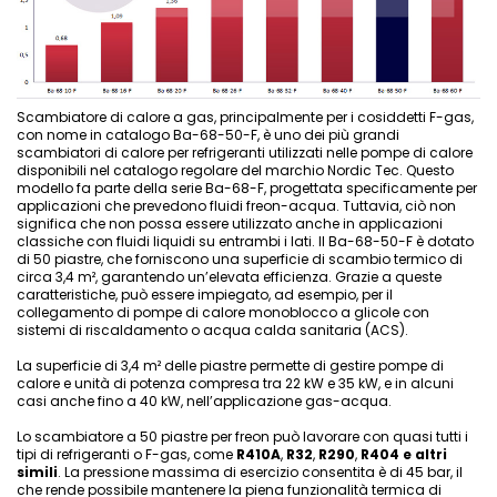
Scambiatore di calore a gas, principalmente per i cosiddetti F-gas,
con nome in catalogo Ba-68-50-F, è uno dei più grandi
scambiatori di calore per refrigeranti utilizzati nelle pompe di calore
disponibili nel catalogo regolare del marchio Nordic Tec. Questo
modello fa parte della serie Ba-68-F, progettata specificamente per
applicazioni che prevedono fluidi freon-acqua. Tuttavia, ciò non
significa che non possa essere utilizzato anche in applicazioni
classiche con fluidi liquidi su entrambi i lati. Il Ba-68-50-F è dotato
di 50 piastre, che forniscono una superficie di scambio termico di
circa 3,4 m², garantendo un’elevata efficienza. Grazie a queste
caratteristiche, può essere impiegato, ad esempio, per il
collegamento di pompe di calore monoblocco a glicole con
sistemi di riscaldamento o acqua calda sanitaria (ACS).
La superficie di 3,4 m² delle piastre permette di gestire pompe di
calore e unità di potenza compresa tra 22 kW e 35 kW, e in alcuni
casi anche fino a 40 kW, nell’applicazione gas-acqua.
Lo scambiatore a 50 piastre per freon può lavorare con quasi tutti i
tipi di refrigeranti o F-gas, come
R410A
,
R32
,
R290
,
R404
e altri
simili
. La pressione massima di esercizio consentita è di 45 bar, il
che rende possibile mantenere la piena funzionalità termica di