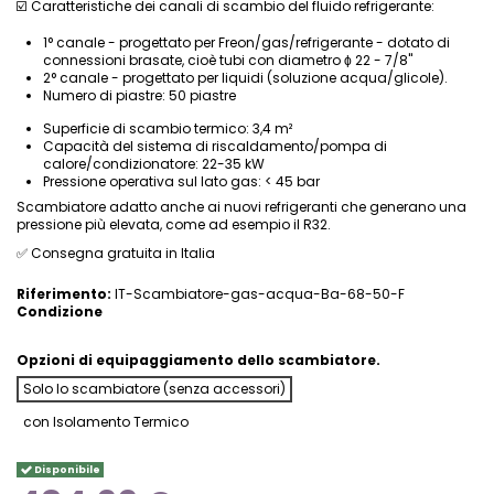
☑️ Caratteristiche dei canali di scambio del fluido refrigerante:
1° canale - progettato per Freon/gas/refrigerante - dotato di
connessioni brasate, cioè tubi con diametro ϕ 22 - 7/8"
2° canale - progettato per liquidi (soluzione acqua/glicole).
Numero di piastre: 50 piastre
Superficie di scambio termico: 3,4 m²
Capacità del sistema di riscaldamento/pompa di
calore/condizionatore: 22-35 kW
Pressione operativa sul lato gas: < 45 bar
Scambiatore adatto anche ai nuovi refrigeranti che generano una
pressione più elevata, come ad esempio il R32.
✅ Consegna gratuita in Italia
Riferimento:
IT-Scambiatore-gas-acqua-Ba-68-50-F
Condizione
Opzioni di equipaggiamento dello scambiatore.
Solo lo scambiatore (senza accessori)
con Isolamento Termico
Disponibile