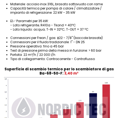
Materiale: acciaio inox 316L, brasato sottovuoto con rame
Capacità termica per pompa di calore / climatizzatore /
impianto di refrigerazione: 22 kW - 35 kW
☑️✅ Parametri per 35 kW:
- Lato refrigerante; R410a - Tkond = 40ºC
- Lato liquido: acqua; T-IN = 32ºC; T-OUT = 37 ºC
Connessioni per Freon / gas: ϕ22 - 7/8" (boccole brasate)
Connessioni per il fluido tradizionale: 1" - DN 25
Pressione operativa: fino a 45 bar
Test di pressione prima della messa in funzione: > 60 bar
Portata: 22 m³/h / 22 000 l/h
Tipo di collegamento:
Controcorrente
-
Controflusso
Superficie di scambio termico per lo scambiatore di gas
Ba-68-50-F:
3,40 m²