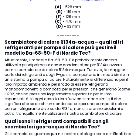
(A) -
526 mm
(B) -
119 mm
(F) -
126 mm
(C) -
470 mm
(D) -
63 mm
_________
Scambiatore di calore R134a-acqua – quali altri
refrigeranti per pompe di calore può gestire il
modello Ba-68-50-F di Nordic Tec?
Attualmente, il modello Ba-68-50-F è probabilmente ancora
utilizzato principalmente come
condensatore per R134a
, ovvero
come scambiatore di calore R134a-acqua. Tuttavia, la maggior
parte dei refrigeranti e degli F-gas si comportano in modo simile in
un sistema a pompa di calore. Naturalmente, si differenziano per il
loro impatto ambientale, per il fatto di essere refrigeranti
monocomponenti o composti, per le pressioni che generano (come
il R32, che ha pressioni leggermente superiori) o per la loro
espansibilità. In ogni caso, la loro funzione rimane simile, il che
significa che se cerchi un condensatore per una pompa di calore
con un refrigerante diverso
da R134a
, non ci saranno problemi e
potrai tranquillamente utilizzare il nostro scambiatore di calore.
Quali sono i refrigeranti compatibili con gli
scambiatori gas-acqua di Nordic Tec?
Gli scambiatori gas-acqua nel nostro catalogo sono certificati fino