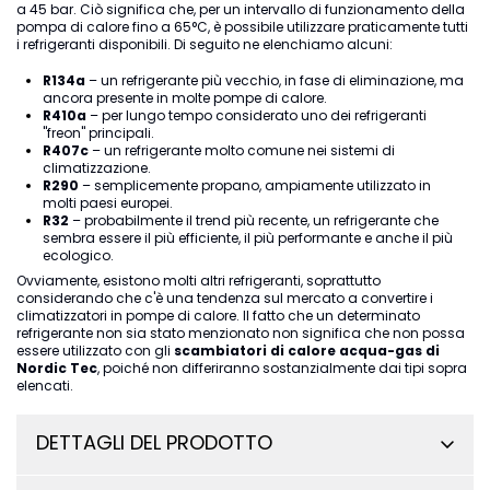
a 45 bar. Ciò significa che, per un intervallo di funzionamento della
pompa di calore fino a 65°C, è possibile utilizzare praticamente tutti
i refrigeranti disponibili. Di seguito ne elenchiamo alcuni:
R134a
– un refrigerante più vecchio, in fase di eliminazione, ma
ancora presente in molte pompe di calore.
R410a
– per lungo tempo considerato uno dei refrigeranti
"freon" principali.
R407c
– un refrigerante molto comune nei sistemi di
climatizzazione.
R290
– semplicemente propano, ampiamente utilizzato in
molti paesi europei.
R32
– probabilmente il trend più recente, un refrigerante che
sembra essere il più efficiente, il più performante e anche il più
ecologico.
Ovviamente, esistono molti altri refrigeranti, soprattutto
considerando che c'è una tendenza sul mercato a convertire i
climatizzatori in pompe di calore. Il fatto che un determinato
refrigerante non sia stato menzionato non significa che non possa
essere utilizzato con gli
scambiatori di calore acqua-gas di
Nordic Tec
, poiché non differiranno sostanzialmente dai tipi sopra
elencati.
DETTAGLI DEL PRODOTTO