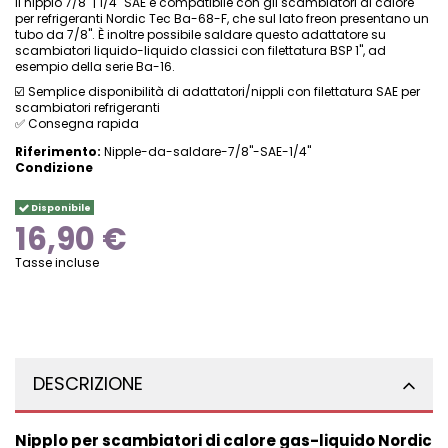
Il nipplo 7/8" | 1/4" SAE è compatibile con gli scambiatori di calore
per refrigeranti Nordic Tec Ba-68-F, che sul lato freon presentano un
tubo da 7/8". È inoltre possibile saldare questo adattatore su
scambiatori liquido-liquido classici con filettatura BSP 1", ad
esempio della serie Ba-16.
☑️ Semplice disponibilità di adattatori/nippli con filettatura SAE per
scambiatori refrigeranti
✅ Consegna rapida
Riferimento:
Nipple-da-saldare-7/8"-SAE-1/4"
Condizione
Disponibile
16,90 €
Tasse incluse
DESCRIZIONE
Nipplo per scambiatori di calore gas-liquido Nordic