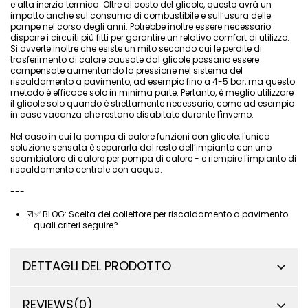
e alta inerzia termica. Oltre al costo del glicole, questo avrà un
impatto anche sul consumo di combustibile e sull’usura delle
pompe nel corso degli anni. Potrebbe inoltre essere necessario
disporre i circuiti più fitti per garantire un relativo comfort di utilizzo.
Si avverte inoltre che esiste un mito secondo cui le perdite di
trasferimento di calore causate dal glicole possano essere
compensate aumentando la pressione nel sistema del
riscaldamento a pavimento, ad esempio fino a 4-5 bar, ma questo
metodo è efficace solo in minima parte. Pertanto, è meglio utilizzare
il glicole solo quando è strettamente necessario, come ad esempio
in case vacanza che restano disabitate durante l'inverno.
Nel caso in cui la pompa di calore funzioni con glicole, l'unica
soluzione sensata è separarla dal resto dell’impianto
con uno
scambiatore di calore per pompa di calore
- e riempire l'impianto di
riscaldamento centrale con acqua.
---
☑️✅
BLOG: Scelta del collettore per riscaldamento a pavimento
- quali criteri seguire?
DETTAGLI DEL PRODOTTO
REVIEWS
(0)