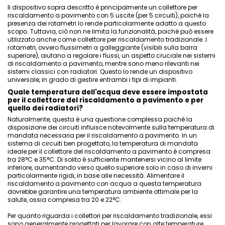
Il dispositivo sopra descritto è principalmente un collettore per
riscaldamento a pavimento con 5 uscite (per 5 circuiti), poiché la
presenza dei rotametri lo rende particolarmente adatto a questo
scopo. Tuttavia, ciò non ne limita la funzionalità, poiché può essere
utilizzato anche come collettore per riscaldamento tradizionale. I
rotametri, ovvero flussimetri a galleggiante (visibili sulla barra
superiore), aiutano a regolare i flussi, un aspetto cruciale nei sistemi
di riscaldamento a pavimento, mentre sono meno rilevanti nei
sistemi classici con radiatori. Questo lo rende un dispositivo
universale, in grado di gestire entrambi i tipi di impianti.
Quale temperatura dell'acqua deve essere impostata
per il collettore del riscaldamento a pavimento e per
quello dei radiatori?
Naturalmente, questa è una questione complessa poiché la
disposizione dei circuiti influisce notevolmente sulla temperatura di
mandata necessaria per il riscaldamento a pavimento. In un
sistema di circuiti ben progettato, la temperatura di mandata
ideale per il collettore del riscaldamento a pavimento è compresa
tra 28°C e 35°C. Di solito è sufficiente mantenersi vicino al limite
inferiore, aumentando verso quello superiore solo in caso di inverni
particolarmente rigidi, in base alle necessità. Alimentare il
riscaldamento a pavimento con acqua a questa temperatura
dovrebbe garantire una temperatura ambiente ottimale per la
salute, ossia compresa tra 20 e 22°C.
Per quanto riguarda i collettori per riscaldamento tradizionale, essi
sono generalmente progettati per lavorare con alte temperature,