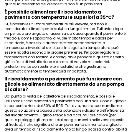
quindi la resistenza del dispositivo non è un problema.
È possibile alimentare il riscaldamento a
pavimento con temperature superiori a 35°C?
Sì, è possibile utilizzare temperature più elevate, ma non è
considerato ottimale per la salute a lungo termine. Tuttavia, dopo
un periodo prolungato di assenza da casa, quando il pavimento è
freddo e, come sappiamo, ci vuole molto tempo e calore per
riscaldarlo, è possibile aumentare temporaneamente la
temperatura inviata al collettore. In seguito, la temperatura può
essere ridotta secondo le proprie preferenze. Per poter regolare la
temperatura con facilità, è consigliabile pensare a questo aspetto
già in fase di installazione e dotarsi di valvole miscelatrici,
preferibilmente con testine termostatiche che gestiranno
automaticamente la temperatura impostata.
Il riscaldamento a pavimento può funzionare con
glicole se alimentato direttamente da una pompa
di calore?
Dal punto di vista del collettore del riscaldamento, è possibile
utilizzare il riscaldamento a pavimento con una soluzione di glicole
in concentrazioni dal 30% al 50%. Tuttavia, non raccomandiamo
questa soluzione a causa della potenziale riduzione dell'efficienza
del riscaldamento. Il glicole tende ad accumulare calore (per
questo protegge gli impianti dal congelamento nelle zone esposte
al freddo), il che significa che un pavimento alimentato a glicole
avrà un tempo di riscaldamento molto lungo, scarsa controllabilità