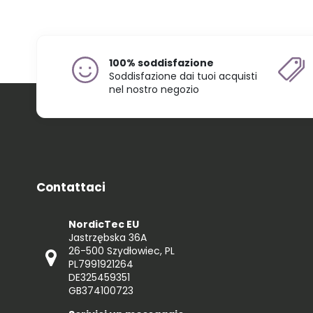
100% soddisfazione
Soddisfazione dai tuoi acquisti
nel nostro negozio
Contattaci
NordicTec EU
Jastrzębska 36A
26-500 Szydłowiec, PL
PL7991921264
DE325459351
GB374100723