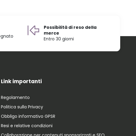
Possibilità di reso della
merce
egnato
Entro 30 giorni
Link importanti
Regolamento
Politica sulla Privacy
Obbligo informativo GPSR
Resi e relative condizioni
Collaborazione per contenuti sponsorizzati e SEO