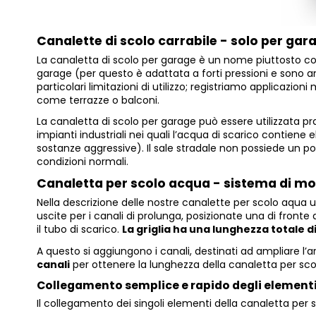
Canalette di scolo
carrabile
- solo per gar
La canaletta di scolo per garage è un nome piuttosto co
garage (per questo è adattata a forti pressioni e sono a
particolari limitazioni di utilizzo; registriamo applicazion
come terrazze o balconi
.
La canaletta di scolo per garage può essere utilizzata pr
impianti industriali nei quali l’acqua di scarico contiene 
sostanze aggressive). Il sale stradale non possiede un p
condizioni normali.
Canaletta per scolo acqua
- sistema di mo
Nella descrizione delle nostre canalette per scolo aqua u
uscite per i canali di prolunga, posizionate una di fronte 
il tubo di scarico.
La griglia ha una lunghezza totale d
A questo si aggiungono i canali, destinati ad ampliare l’a
canali
per ottenere la lunghezza della canaletta per sc
Collegamento semplice e rapido degli elementi 
Il collegamento dei singoli elementi della canaletta per 