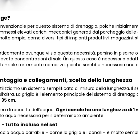
age?
nvenzionale per questo sistema di drenaggio, poiché inizialment
mmessi elevati carichi meccanici generati dal parcheggio delle 
i molto ampie, come diversi tipi di impianti produttivi, magazzini, 
aticamente ovunque vi sia questa necessità, persino in piscine o a
elevate concentrazioni di sale (in questo caso è necessario adattare
otenziale fortemente corrosivo, poiché sarebbe necessaria una c
ntaggio e collegamenti, scelta della lunghezza
tilizziamo un sistema semplificato di misura della lunghezza. Il 
all’altra. La griglia è l’elemento principale del sistema di drenagg
i 35 cm
.
rea di raccolta dell’acqua.
Ogni canale ha una lunghezza di 1
olo aqua necessaria per il determinato ambiente.
- tutto incluso nel set
scolo acqua carrabile – come la griglia e i canali – è molto sempl