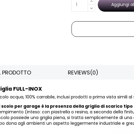
Aggiungi al
EL PRODOTTO
REVIEWS
(0)
iglia FULL-INOX
colo acqua, 100% carrabile, inclusi prodotti a prima vista simili al
scolo per garage è la presenza della griglia di scarico tipo
riempimento
(inteso: con piastrella o resina, a seconda della
fini
i scolo possiede una griglia piena, si tratta semplicemente di un
sto tipo dona agli ambienti un aspetto leggermente industriale 