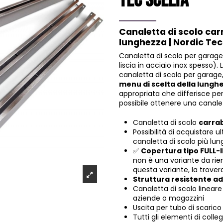
Tec Scelta
Canaletta di scolo car
lunghezza | Nordic Te
Canaletta di scolo per garage
liscia in acciaio inox spesso)
canaletta di scolo per garag
menu di scelta della lungh
appropriata che differisce per
possibile ottenere una canale
Canaletta di scolo
carrab
Possibilità di acquistare ul
canaletta di scolo più lun
✅
Copertura tipo FULL-
non è una variante da riem
questa variante,
la trove
Struttura resistente ad
Canaletta di scolo lineare 
aziende o magazzini
Uscita per tubo di scaric
Tutti gli elementi di colleg