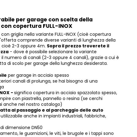
rabile per garage con scelta della
c con copertura FULL-INOX
 con griglia nella variante FULL-INOX (cioè copertura
. L'offerta comprende diverse varianti di lunghezza della
e, cioè 2-3 oppure 4m.
Sopra il prezzo troverete il
ezza
- dove è possibile selezionare la variante
 il numero di canali (2-3 oppure 4 canali), grazie a cui è
tta di scolo per garage della lunghezza desiderata.
ile
per garage in acciaio spesso
teriori
canali di prolunga
, se hai bisogno di una
ga
INOX
-
significa copertura in acciaio spazzolato spesso,
pire con piastrella, pannello o resina (se cerchi
rai anche nel nostro catalogo
)
atta al passaggio e al parcheggio delle auto
utilizzabile anche in impianti industriali, fabbriche,
o di dimensione DN50
amento, le guarnizioni, le viti, le brugole e i tappi sono