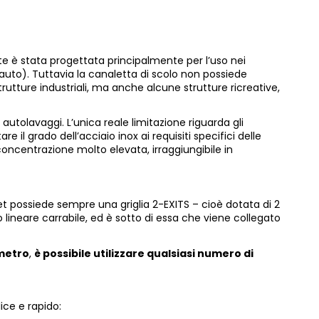
e è stata progettata principalmente per l’uso nei
auto). Tuttavia la canaletta di scolo non possiede
strutture industriali, ma anche alcune strutture ricreative,
utolavaggi. L’unica reale limitazione riguarda gli
 il grado dell’acciaio inox ai requisiti specifici delle
oncentrazione molto elevata, irraggiungibile in
set possiede sempre una griglia 2-EXITS – cioè dotata di 2
io lineare carrabile, ed è sotto di essa che viene collegato
 metro
,
è possibile utilizzare qualsiasi numero di
ice e rapido: