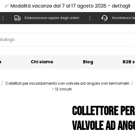
✅ Modalità vacanze dal 7 al 17 agosto 2026 – dettagli
Elaborazione rapida degli ordini
Assistenza te
a
Chi siamo
Blog
B2B s
Collettori per riscaldamento con valvole ad angolo con termometri
- 12 circuiti
Collettore per
valvole ad ango