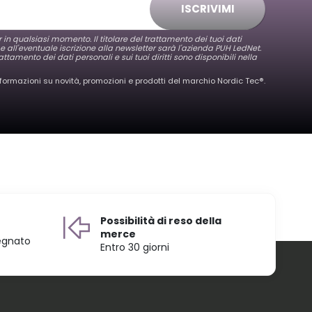
ISCRIVIMI
er in qualsiasi momento. Il titolare del trattamento dei tuoi dati
 e all'eventuale iscrizione alla newsletter sarà l'azienda PUH LedNet.
attamento dei dati personali e sui tuoi diritti sono disponibili nella
nformazioni su novità, promozioni e prodotti del marchio Nordic Tec®️.
Possibilità di reso della
merce
egnato
Entro 30 giorni