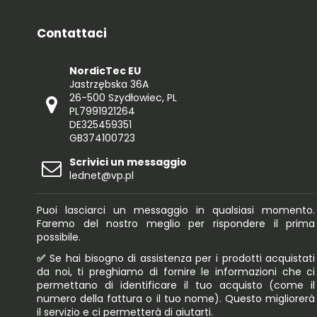
Contattaci
NordicTec EU
Jastrzębska 36A
26-500 Szydłowiec, PL
PL7991921264
DE325459351
GB374100723
Scrivici un messaggio
lednet@vp.pl
Puoi lasciarci un messaggio in qualsiasi momento.
Faremo del nostro meglio per rispondere il prima
possibile.
✅
Se hai bisogno di assistenza per i prodotti acquistati
da noi, ti preghiamo di fornire le informazioni che ci
permettano di identificare il tuo acquisto (come il
numero della fattura o il tuo nome). Questo migliorerà
il servizio e ci permetterà di aiutarti.