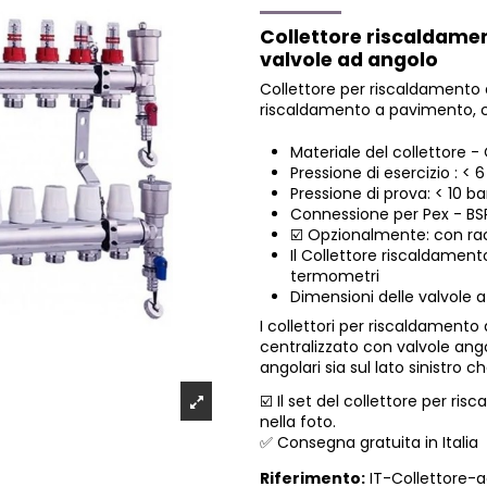
Collettore riscaldamen
valvole ad angolo
Collettore per riscaldamento a
riscaldamento a pavimento, 
Materiale del collettore 
Pressione di esercizio : < 6
Pressione di prova: < 10 ba
Connessione per Pex - BS
☑️ Opzionalmente: con r
Il Collettore riscaldamen
termometri
Dimensioni delle valvole a
I collettori per riscaldamento
centralizzato con valvole angol
angolari sia sul lato sinistro c
☑️ Il set del collettore per risc
nella foto.
✅ Consegna gratuita in Italia
Riferimento:
IT-Collettore-