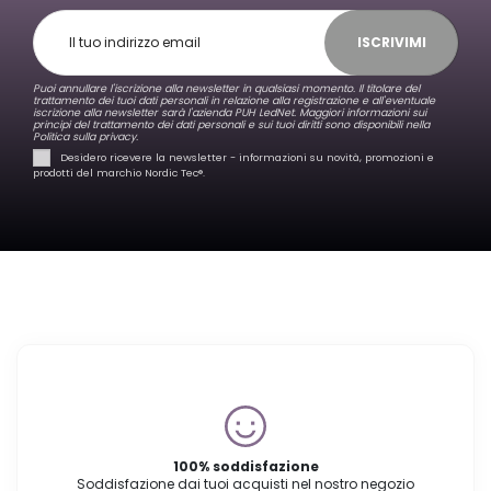
ISCRIVIMI
Puoi annullare l'iscrizione alla newsletter in qualsiasi momento. Il titolare del
trattamento dei tuoi dati personali in relazione alla registrazione e all'eventuale
iscrizione alla newsletter sarà l'azienda PUH LedNet. Maggiori informazioni sui
principi del trattamento dei dati personali e sui tuoi diritti sono disponibili nella
Politica sulla privacy.
Desidero ricevere la newsletter - informazioni su novità, promozioni e
prodotti del marchio Nordic Tec®️.
100% soddisfazione
Soddisfazione dai tuoi acquisti nel nostro negozio