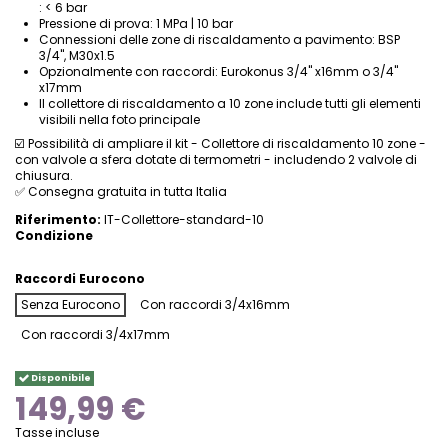
: < 6 bar
Pressione di prova: 1 MPa | 10 bar
Connessioni delle zone di riscaldamento a pavimento: BSP
3/4", M30x1.5
Opzionalmente con raccordi: Eurokonus 3/4" x16mm o 3/4"
x17mm
Il collettore di riscaldamento a 10 zone include tutti gli elementi
visibili nella foto principale
☑️ Possibilità di ampliare il kit - Collettore di riscaldamento 10 zone -
con valvole a sfera dotate di termometri - includendo 2 valvole di
chiusura.
✅ Consegna gratuita in tutta Italia
Riferimento:
IT-Collettore-standard-10
Condizione
Raccordi Eurocono
Senza Eurocono
Con raccordi 3/4x16mm
Con raccordi 3/4x17mm
Disponibile
149,99 €
Tasse incluse