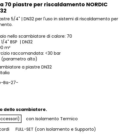
 a 70 piastre per riscaldamento NORDIC
N32
stre 5/4" | DN32 per l'uso in sistemi di riscaldamento per
amento.
iaio nello scambiatore di calore: 70
 1/4" BSP | DN32
890 m²
rcizio raccomandata: <30 bar
 (parametro alto)
scambiatore a piastre DN32
talia
e-Ba-27-
o dello scambiatore.
accessori)
con Isolamento Termico
cordi
FULL-SET (con Isolamento e Supporto)