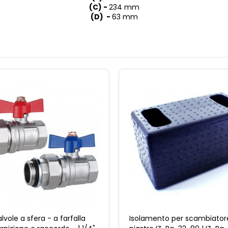
(C) -
234 mm
(D) -
63 mm
alvole a sfera - a farfalla
Isolamento per scambiator