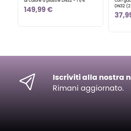
di calore a piastre DN32 - 1 1/4"
con guar
DN32 (2
149,99 €
37,9
Iscriviti alla nostra 
Rimani aggiornato.