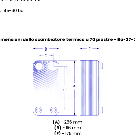
va: 45-60 bar
imensioni dello scambiatore termico a 70 piastre - Ba-27-
(A) -
286 mm
(B) -
116 mm
(F) -
175 mm