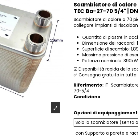
Scambiatore di calore
TEC Ba-27-70 5/4" | D
Scambiatore di calore a 70 pia
collegare impianti di riscald
Quantità di piastre in acc
Dimensione dei raccordi: 1
Superficie di scambio: 1,
Massima pressione di ese
Potenza nominale: 390kW
☑️ Disponibilità rapida dello 
✅ Consegna gratuita in tutta I
Riferimento:
IT-Scambiator
70-5/4
Condizione
Opzioni di equipaggiament
Solo lo scambiatore (senza 
con Supporto a parete e rac