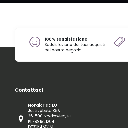
100% soddisfazione
Soddisfazione dai tuoi acquisti
nel nostro negozio
Contattaci
NordicTec EU
Jastrzębska 36A
26-500 Szydłowiec, PL
PL7991921264
DE325459351