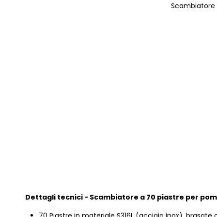
Scambiatore d
Dettagli tecnici - Scambiatore a 70 piastre per pom
70
Piastre in materiale S316L (acciaio inox), brasat