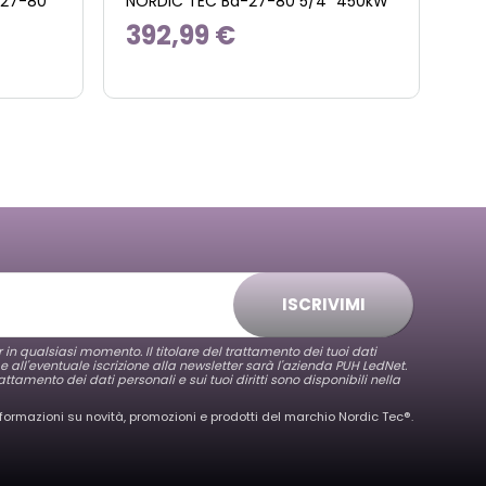
-27-80
NORDIC TEC Ba-27-80 5/4" 450kW
392,99 €
ISCRIVIMI
er in qualsiasi momento. Il titolare del trattamento dei tuoi dati
 e all'eventuale iscrizione alla newsletter sarà l'azienda PUH LedNet.
attamento dei dati personali e sui tuoi diritti sono disponibili nella
nformazioni su novità, promozioni e prodotti del marchio Nordic Tec®️.