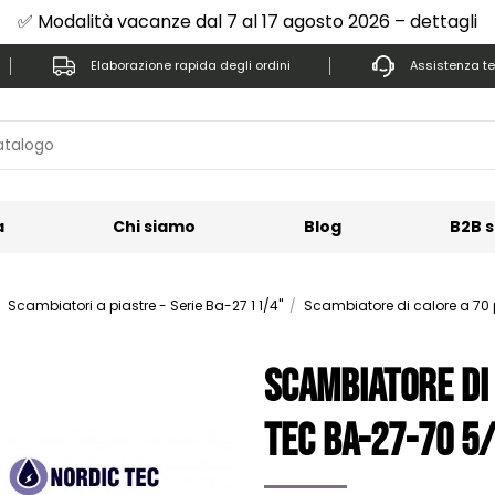
✅ Modalità vacanze dal 7 al 17 agosto 2026 – dettagli
Elaborazione rapida degli ordini
Assistenza te
a
Chi siamo
Blog
B2B s
Scambiatori a piastre - Serie Ba-27 1 1/4"
Scambiatore di calore a 70
Scambiatore di
TEC Ba-27-70 5