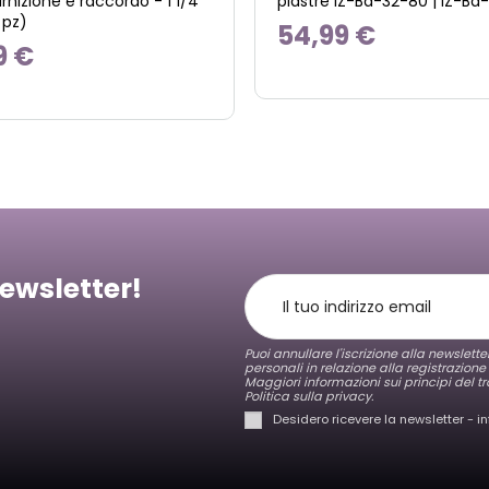
nizione e raccordo - 1 1/4"
piastre IZ-Ba-32-80 | IZ-Ba
 pz)
54,99 €
9 €
newsletter!
Puoi annullare l'iscrizione alla newslett
personali in relazione alla registrazione
Maggiori informazioni sui principi del tr
Politica sulla privacy.
Desidero ricevere la newsletter - i